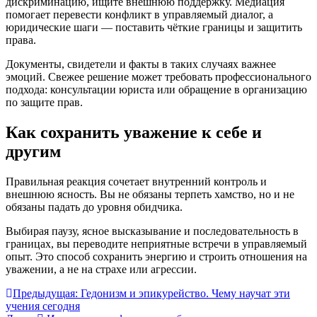
дискриминацию, ищите внешнюю поддержку. Медиация
помогает перевести конфликт в управляемый диалог, а
юридические шаги — поставить чёткие границы и защитить
права.
Документы, свидетели и факты в таких случаях важнее
эмоций. Свежее решение может требовать профессионального
подхода: консультации юриста или обращение в организацию
по защите прав.
Как сохранить уважение к себе и
другим
Правильная реакция сочетает внутренний контроль и
внешнюю ясность. Вы не обязаны терпеть хамство, но и не
обязаны падать до уровня обидчика.
Выбирая паузу, ясное высказывание и последовательность в
границах, вы переводите неприятные встречи в управляемый
опыт. Это способ сохранить энергию и строить отношения на
уважении, а не на страхе или агрессии.
Навигация
Предыдущая:
Гедонизм и эпикурейство. Чему научат эти
учения сегодня
по