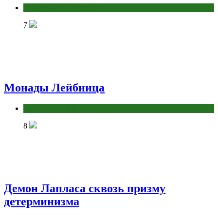
Практическая философия
7
Монады Лейбница
Практическая философия
8
Демон Лапласа сквозь призму
детерминизма