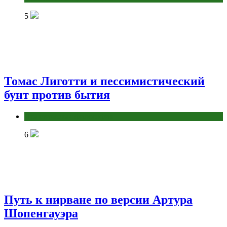
5
Томас Лиготти и пессимистический
бунт против бытия
Практическая философия
6
Путь к нирване по версии Артура
Шопенгауэра