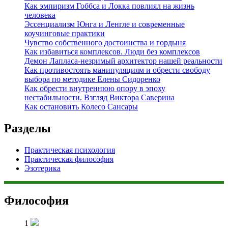
Как эмпиризм Гоббса и Локка повлиял на жизнь
человека
Эссенциализм Юнга и Ленгле и современные
коучинговые практики
Чувство собственного достоинства и гордыня
Как избавиться комплексов. Люди без комплексов
Демон Лапласа-незримый архитектор нашей реальности
Как противостоять манипуляциям и обрести свободу
выбора по методике Елены Сидоренко
Как обрести внутреннюю опору в эпоху
нестабильности. Взгляд Виктора Саверина
Как остановить Колесо Сансары
Разделы
Практическая психология
Практическая философия
Эзотерика
Философия
1