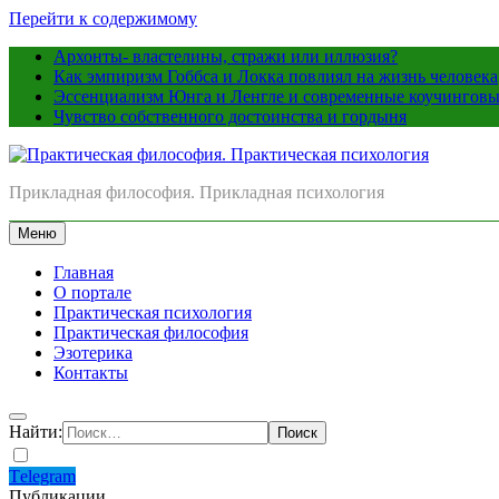
Перейти к содержимому
Архонты- властелины, стражи или иллюзия?
Как эмпиризм Гоббса и Локка повлиял на жизнь человека
Эссенциализм Юнга и Ленгле и современные коучинговы
Чувство собственного достоинства и гордыня
Практическая философия. Практическая психология
Прикладная философия. Прикладная психология
Меню
Главная
О портале
Практическая психология
Практическая философия
Эзотерика
Контакты
Найти:
Тelegram
Публикации